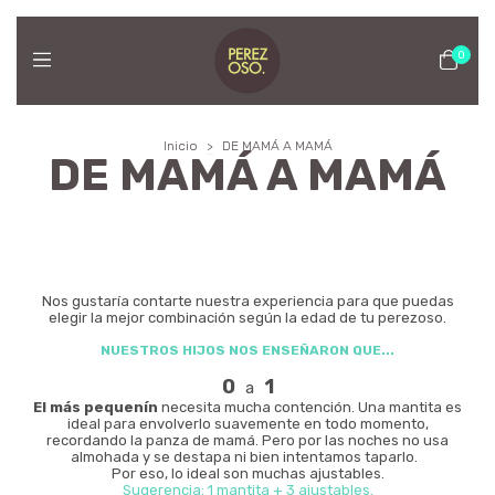
0
Inicio
>
DE MAMÁ A MAMÁ
DE MAMÁ A MAMÁ
Nos gustaría contarte nuestra experiencia para que puedas
elegir la mejor combinación según la edad de tu perezoso.
NUESTROS HIJOS NOS ENSEÑARON QUE...
0
1
a
El más pequenín
necesita mucha contención. Una mantita es
ideal para envolverlo suavemente en todo momento,
recordando la panza de mamá. Pero por las noches no usa
almohada y se destapa ni bien intentamos taparlo.
Por eso, lo ideal son muchas ajustables.
Sugerencia: 1 mantita + 3 ajustables.