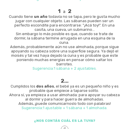
1
2
a
Cuando tiene
un año
todavía no se tapa, pero le gusta mucho
jugar con cualquier objeto. Las sábanas pueden ser un
perfecto escondite para encontrarse: "¡Acá toy!". En una
casita, una cueva, un submarino...
Sin embargo lo más posible es que, cuando se trate de
dormir, la sábana termine arrugada en una esquina de la
cuna.
Además, probablemente aún no use almohada, porque sigue
apoyando su cabeza sobre una superficie segura. Ya dejó el
moisés y tal vez haya dejado la cuna y es probable que este
poniendo muchas energías en pensar cómo saltar los
barrotes.
Sugerencia:1 sábana + 2 ajustables.
2...
Cumplidos los
dos años
, el bebé ya es un pequeño niño y es
probable que empiece a taparse solito.
Ahora sí, ya empieza a usar almohada: para apoyar su cabeza
al dormir y para hacer guerra de almohadas.
Además, ¡puede comunicarnoslo todo con palabras!
Sugerencia:1 ajustable + 1 sábana + 1 almohada.
¿NOS CONTÁS CUÁL ES LA TUYA?