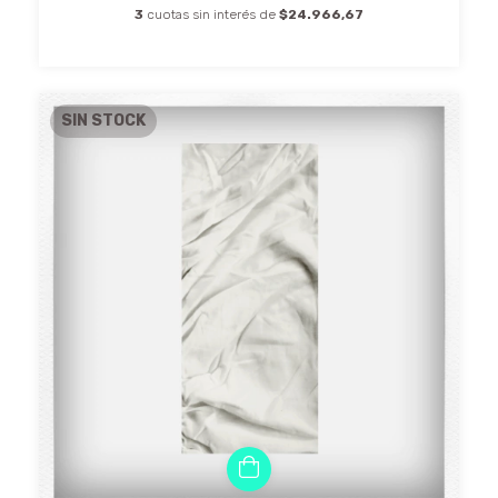
3
cuotas sin interés de
$24.966,67
SIN STOCK