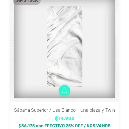
SIN STOCK
Sábana Superior / Lisa Blanco - Una plaza y Twin
$74.900
$56.175
con
EFECTIVO 25% OFF / NOS VAMOS