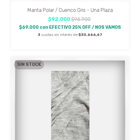
Manta Polar / Cuenco Gris - Una Plaza
$92.000
$96.900
$69.000
con
EFECTIVO 25% OFF / NOS VAMOS
3
cuotas sin interés de
$30.666,67
SIN STOCK