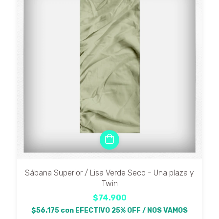
Sábana Superior / Lisa Verde Seco - Una plaza y
Twin
$74.900
$56.175
con
EFECTIVO 25% OFF / NOS VAMOS