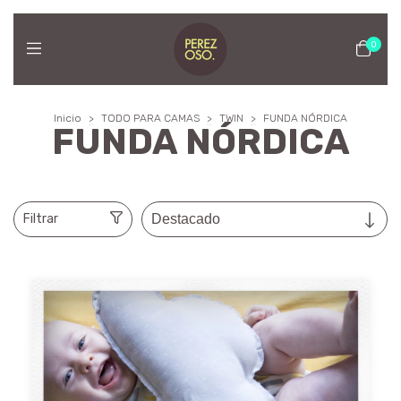
0
Inicio
>
TODO PARA CAMAS
>
TWIN
>
FUNDA NÓRDICA
FUNDA NÓRDICA
Filtrar