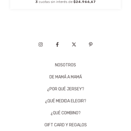
3
cuotas sin interés de
$24.966,67
NOSOTROS
DE MAMÁ A MAMÁ
¿POR QUÉ JERSEY?
¿QUÉ MEDIDA ELEGIR?
¿QUÉ COMBINO?
GIFT CARD Y REGALOS