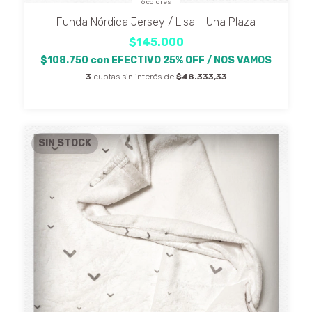
6 colores
Funda Nórdica Jersey / Lisa - Una Plaza
$145.000
$108.750
con
EFECTIVO 25% OFF / NOS VAMOS
3
cuotas sin interés de
$48.333,33
SIN STOCK