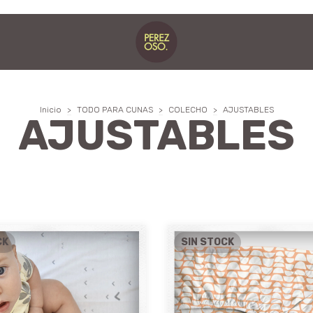
Inicio
>
TODO PARA CUNAS
>
COLECHO
>
AJUSTABLES
AJUSTABLES
CK
SIN STOCK