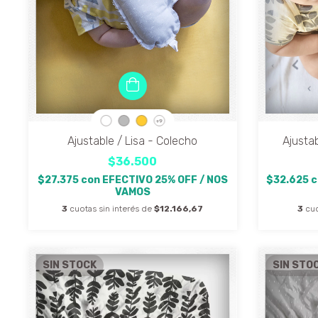
+9
Ajustable / Lisa - Colecho
Ajustab
$36.500
$27.375
con
EFECTIVO 25% OFF / NOS
$32.625
c
VAMOS
3
cuotas sin interés de
$12.166,67
3
cuo
SIN STOCK
SIN STO