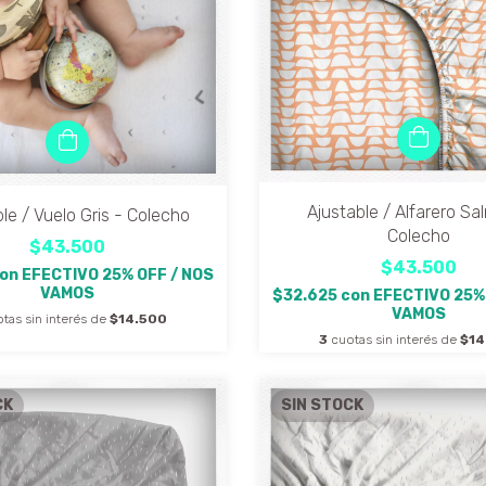
Ajustable / Alfarero Sa
le / Vuelo Gris - Colecho
Colecho
$43.500
$43.500
on
EFECTIVO 25% OFF / NOS
VAMOS
$32.625
con
EFECTIVO 25%
VAMOS
tas sin interés de
$14.500
3
cuotas sin interés de
$14
CK
SIN STOCK