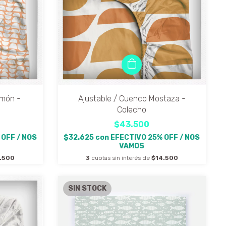
lmón -
Ajustable / Cuenco Mostaza -
Colecho
$43.500
 OFF / NOS
$32.625
con
EFECTIVO 25% OFF / NOS
VAMOS
.500
3
cuotas sin interés de
$14.500
SIN STOCK